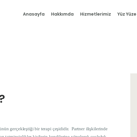
Anasayfa
Anasayfa
Hakkımda
Hizmetlerimiz
Yüz Yüze
Hakkımda
Hizmetlerimiz
Yüz Yüze Terapi
Makaleler
İletişim
?
ün gerçekleştiği bir terapi çeşididir. Partner ilişkilerinde
n tatminsizlikler kişilerin kendilerine yönelerek suçluluk