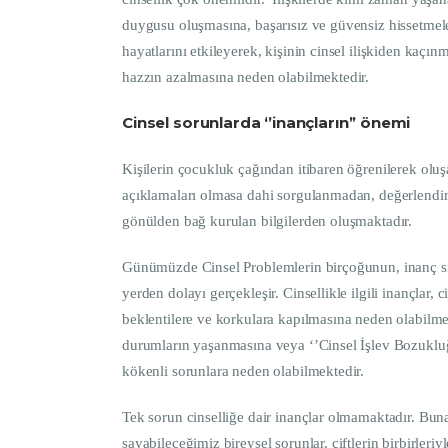
duygusu oluşmasına, başarısız ve güvensiz hissetmele
hayatlarını etkileyerek, kişinin cinsel ilişkiden kaçı
hazzın azalmasına neden olabilmektedir.
Cinsel sorunlarda ‘’inançların’’ önemi
Kişilerin çocukluk çağından itibaren öğrenilerek oluşa
açıklamaları olmasa dahi sorgulanmadan, değerlendi
gönülden bağ kurulan bilgilerden oluşmaktadır.
Günümüzde Cinsel Problemlerin birçoğunun, inanç sis
yerden dolayı gerçekleşir. Cinsellikle ilgili inançlar,
beklentilere ve korkulara kapılmasına neden olabilm
durumların yaşanmasına veya ‘’Cinsel İşlev Bozukluğu
kökenli sorunlara neden olabilmektedir.
Tek sorun cinselliğe dair inançlar olmamaktadır. Buna 
sayabileceğimiz bireysel sorunlar, çiftlerin birbirleri