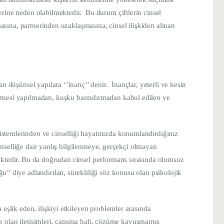
rine neden olabilmektedir. Bu durum çiftlerin cinsel
nmasına, partnerinden uzaklaşmasına, cinsel ilişkiden alınan
n düşünsel yapılara ‘’inanç’’ denir. İnançlar, yeterli ve kesin
rmesi yapılmadan, kuşku barındırmadan kabul edilen ve
temlerinden ve cinselliği hayatınızda konumlandırdığınız
 cinselliğe dair yanlış bilgilenmeye, gerçekçi olmayan
ektedir. Bu da doğrudan cinsel performans sırasında olumsuz
’’ diye adlandırılan, sürekliliği söz konusu olan psikolojik
eşlik eden, ilişkiyi etkileyen problemler arasında
yle olan iletişimleri, çatışma hali, çözüme kavuşmamış